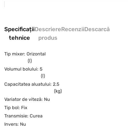
Specificații
Descriere
Recenzii
Descarcă
tehnice
produs
Tip mixer:
Orizontal
(l)
Volumul bolului:
5
(l)
Capacitatea aluatului:
2.5
(kg)
Variator de viteză:
Nu
Tip bol:
Fix
Transmisie:
Curea
Invers:
Nu