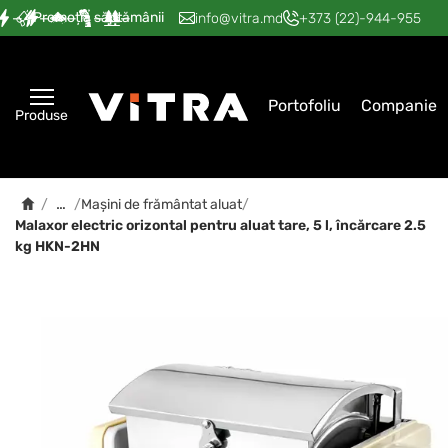
Promoția săptămânii
—
—
—
—
—
info@vitra.md
+373 (22)-944-955
Portofoliu
Companie
Produse
…
/
/
Mașini de frământat aluat
/
Malaxor electric orizontal pentru aluat tare, 5 l, încărcare 2.5
kg HKN-2HN