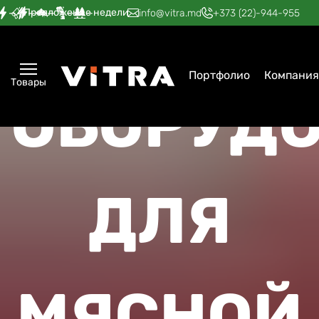
Предложение недели
—
—
—
—
—
info@vitra.md
+373 (22)-944-955
Портфолио
Компания
Товары
ОБОРУД
ДЛЯ
МЯСНОЙ