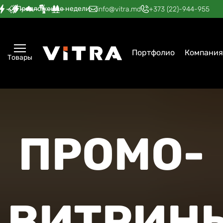
Предложение недели
—
—
—
—
—
info@vitra.md
+373 (22)-944-955
Портфолио
Компания
Товары
ПРОМО-
ВИТРИН