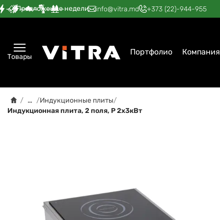
Предложение недели
—
—
—
—
—
info@vitra.md
+373 (22)-944-955
Портфолио
Компания
Товары
…
/
/
Индукционные плиты
/
Индукционная плита, 2 поля, Р 2х3кВт