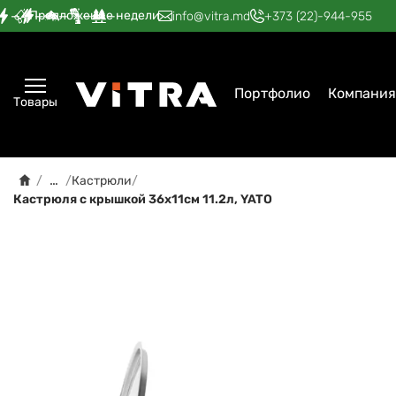
Предложение недели
—
—
—
—
—
info@vitra.md
+373 (22)-944-955
Портфолио
Компания
Товары
…
/
/
Кастрюли
/
Кастрюля с крышкой 36x11см 11.2л, YATO