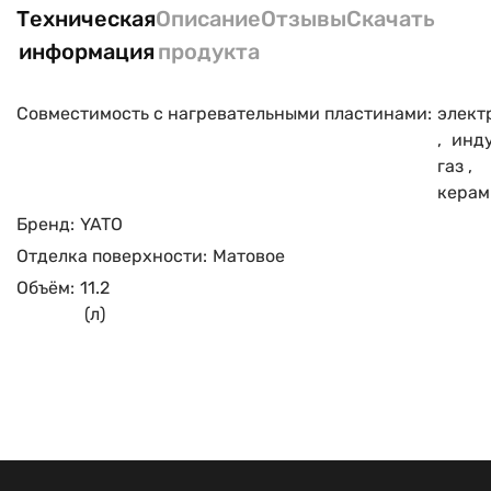
Техническая
Описание
Отзывы
Скачать
информация
продукта
Совместимость с нагревательными пластинами:
элект
,
инд
газ
,
керам
Бренд:
YATO
Отделка поверхности:
Матовое
Объём:
11.2
(л)