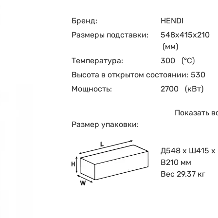
Бренд:
HENDI
Размеры подставки:
548x415x210
(мм)
Температура:
300
(°C)
Высота в открытом состоянии:
530
Мощность:
2700
(кВт)
Показать в
Размер упаковки:
Д548 x Ш415 x
В210 мм
Вес 29.37 кг