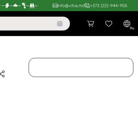
—
—
—
—
—
info@vitra.md
+373 (22)-944-955
ru