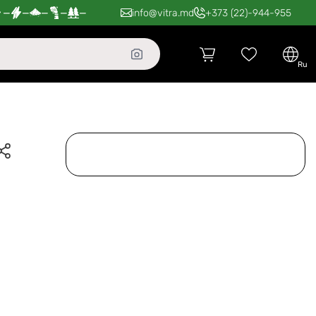
—
—
—
—
—
info@vitra.md
+373 (22)-944-955
ru