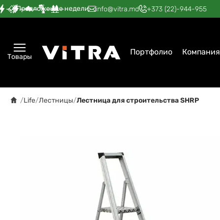
Предложение недели
—
—
—
—
—
info@vitra.md
+373 (22)-944-955
Портфолио
Компания
Товары
/
Life
/
Лестницы
/
Лестница для строительства SHRP