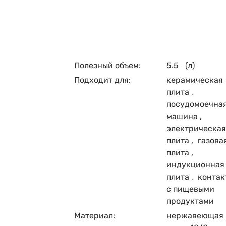
Полезный объем:
5.5
(л)
Подходит для:
керамическая
плита
,
посудомоечна
машина
,
электрическа
плита
,
газова
плита
,
индукционная
плита
,
контак
с пищевыми
продуктами
Материал:
нержавеющая