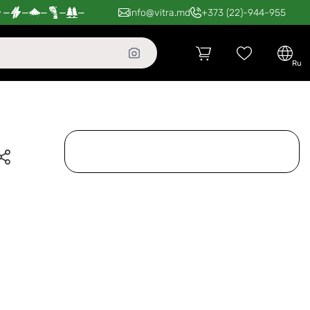
—
—
—
—
—
info@vitra.md
+373 (22)-944-955
ru