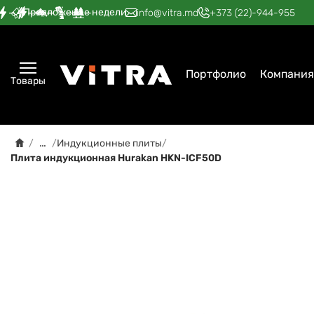
Предложение недели
—
—
—
—
—
info@vitra.md
+373 (22)-944-955
Портфолио
Компания
Товары
…
/
/
Индукционные плиты
/
Плита индукционная Hurakan HKN-ICF50D