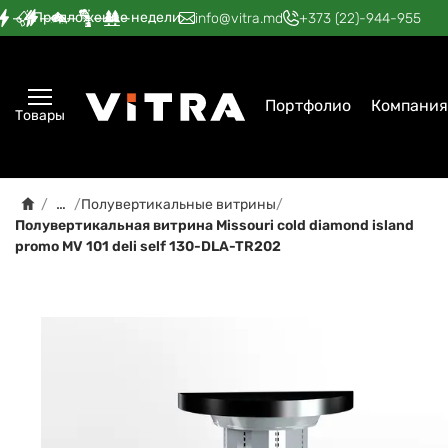
Предложение недели
—
—
—
—
—
info@vitra.md
+373 (22)-944-955
Портфолио
Компания
Товары
…
/
/
Полувертикальные витрины
/
Полувертикальная витрина Missouri cold diamond island
promo MV 101 deli self 130-DLA-TR202