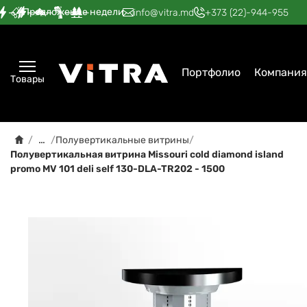
Предложение недели
—
—
—
—
—
info@vitra.md
+373 (22)-944-955
Портфолио
Компания
Товары
…
/
/
Полувертикальные витрины
/
Полувертикальная витрина Мissouri cold diamond island
promo MV 101 deli self 130-DLA-TR202 - 1500