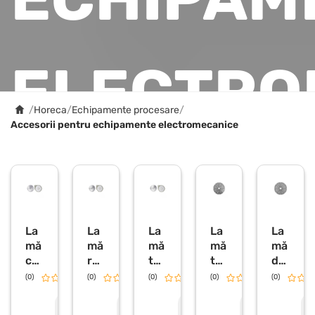
ELECTRO
/
Horeca
/
Echipamente procesare
/
Accesorii pentru echipamente electromecanice
La
La
La
La
La
mă
mă
mă
mă
mă
car
rez
tăi
tăi
de
to
erv
at
at
tăi
(0)
(0)
0.0
(0)
0.0
(0)
0.0
(0)
0.0
fi
ă
leg
leg
at
pai
YA
um
um
4
C
C
C
C
C