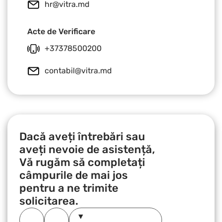
hr@vitra.md
Acte de Verificare
+37378500200
contabil@vitra.md
Dacă aveți întrebări sau
aveți nevoie de asistență,
Vă rugăm să completați
câmpurile de mai jos
pentru a ne trimite
solicitarea.
▼