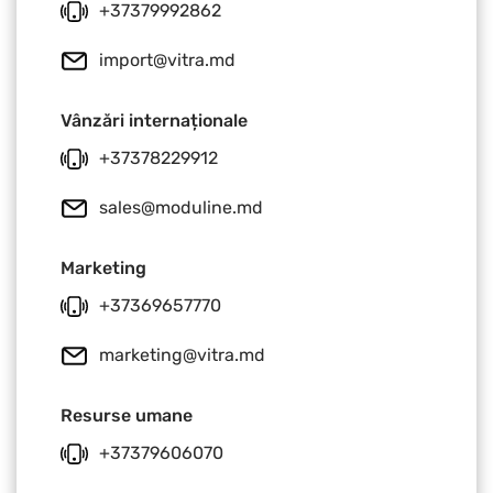
+37379992862
import@vitra.md
Vânzări internaționale
+37378229912
sales@moduline.md
Marketing
+37369657770
marketing@vitra.md
Resurse umane
+37379606070