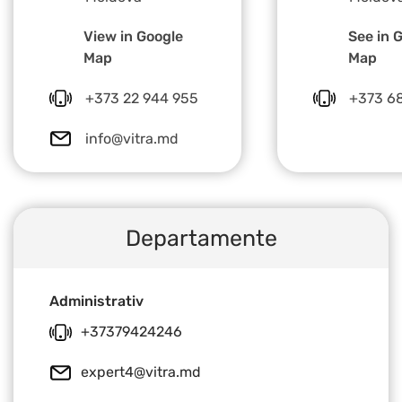
View in Google
See in 
Map
Map
+373 22 944 955
+373 68
info@vitra.md
Departamente
Administrativ
+37379424246
expert4@vitra.md