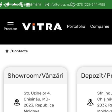
Promoția săptămânii
—
—
—
—
—
info@vitra.md
+373 (22)-944-955
Portofoliu
Companie
Produse
/
Contacte
Showroom/Vânzări
Depozit/P
Str. Uzinelor 4,
Str. Ind
Chişinău, MD-
Chișin
2023, Republica
2037, R
Moldova
Moldov