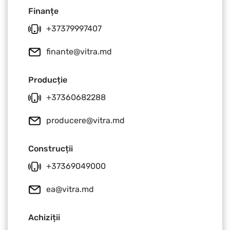
Finanțe
+37379997407
finante@vitra.md
Producție
+37360682288
producere@vitra.md
Construcții
+37369049000
ea@vitra.md
Achiziții