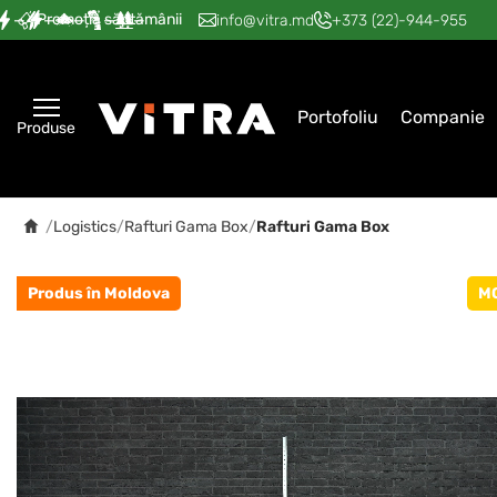
Promoția săptămânii
—
—
—
—
—
info@vitra.md
+373 (22)-944-955
Portofoliu
Companie
Produse
/
Logistics
/
Rafturi Gama Box
/
Rafturi Gama Box
Produs în Moldova
M