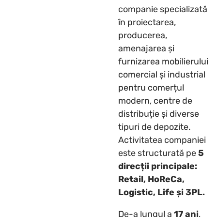
companie specializată
în proiectarea,
producerea,
amenajarea și
furnizarea mobilierului
comercial și industrial
pentru comerțul
modern, centre de
distribuție și diverse
tipuri de depozite.
Activitatea companiei
este structurată pe
5
direcții principale:
Retail, HoReCa,
Logistic, Life și 3PL.
De-a lungul a
17 ani
,