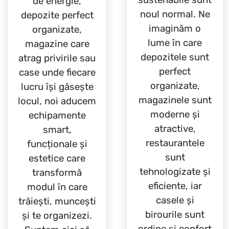
de energie,
noul normal. Ne
depozite perfect
imaginăm o
organizate,
lume în care
magazine care
depozitele sunt
atrag privirile sau
perfect
case unde fiecare
organizate,
lucru își găsește
magazinele sunt
locul, noi aducem
moderne și
echipamente
atractive,
smart,
restaurantele
funcționale și
sunt
estetice care
tehnologizate și
transformă
eficiente, iar
modul în care
casele și
trăiești, muncești
birourile sunt
și te organizezi.
ordine și confort