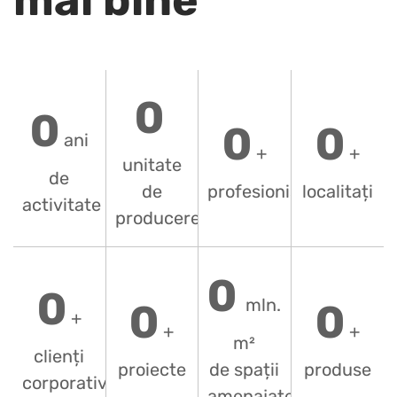
0
0
0
0
ani
+
+
unitate
de
de
profesioniști
localitați
activitate
producere
0
0
mln.
0
0
+
+
+
m²
clienți
proiecte
de spații
produse
corporativi
amenajate