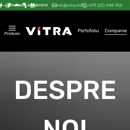
Promoția săptămânii
—
—
—
—
—
info@vitra.md
+373 (22)-944-955
Portofoliu
Companie
Produse
DESPRE
NOI