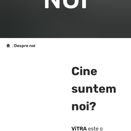
/
Despre noi
Cine
suntem
noi?
ViTRA
este o