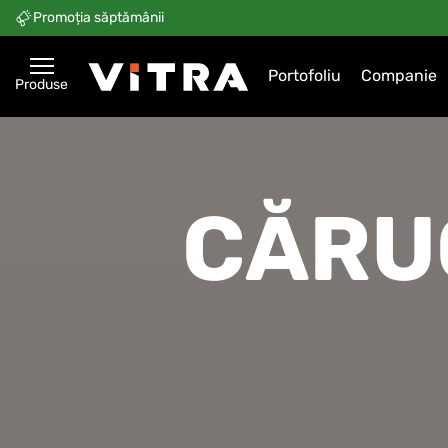
Promoția săptămânii
Portofoliu
Companie
Produse
CĂRU