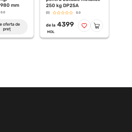
×980 mm
250 kg DP25A
0.0
(0)
0.0
4399
e oferta de
de la
preț
MDL