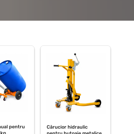
ual pentru
Cărucior hidraulic
 kg,
pentru butoaie metalice