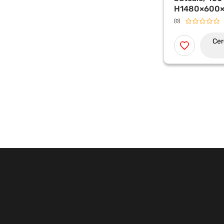
H1480×600
(0)
Cer