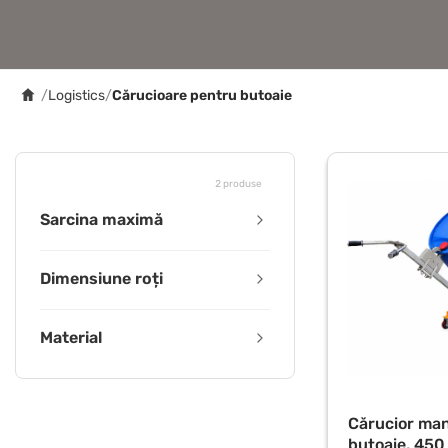
/
Logistics
/
Cărucioare pentru butoaie
2 produse
Sarcina maximă
Dimensiune roți
Material
Cărucior man
butoaie, 450