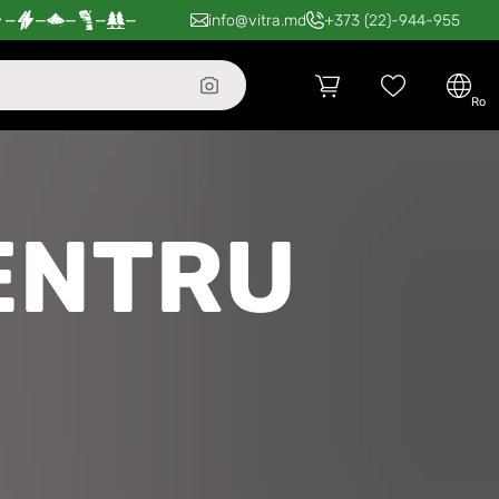
—
—
—
—
—
info@vitra.md
+373 (22)-944-955
ro
ENTRU