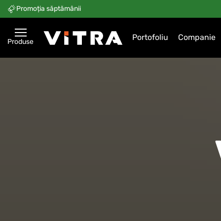
Promoția săptămânii
Portofoliu
Companie
Produse