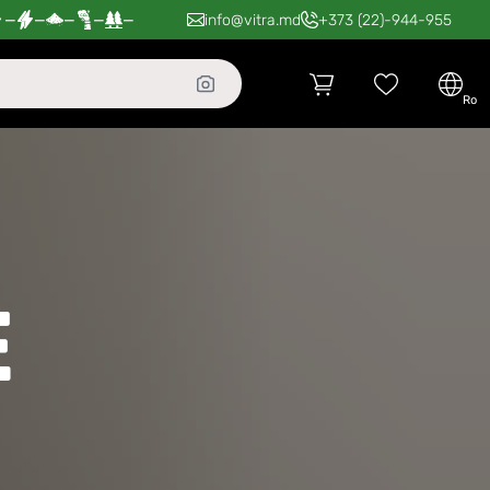
—
—
—
—
—
info@vitra.md
+373 (22)-944-955
ro
E