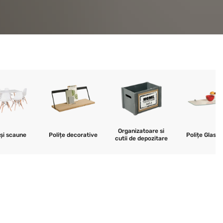
Organizatoare si
și scaune
Polițe decorative
Polițe Glass 
cutii de depozitare