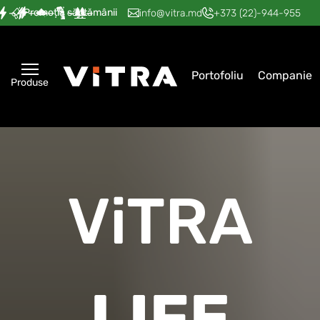
Promoția săptămânii
—
—
—
—
—
info@vitra.md
+373 (22)-944-955
Portofoliu
Companie
Produse
ViTRA
LIFE