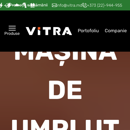
Promoția săptămânii
—
—
—
—
—
info@vitra.md
+373 (22)-944-955
Portofoliu
Companie
Produse
MAȘINA
DE
UMPLUT