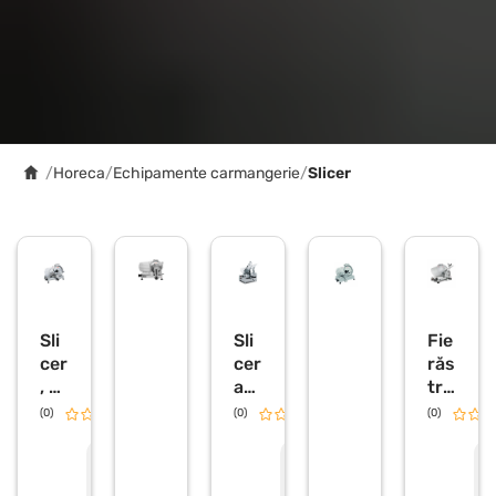
/
Horeca
/
Echipamente carmangerie
/
Slicer
Sli
Sli
Fie
cer
cer
răs
, Ø
au
tră
25
to
u
(0)
0.0
(0)
0.0
(0)
0
ma
Hu
m
t
rak
C
C
C
e
e
e
m,
22
an
r
r
r