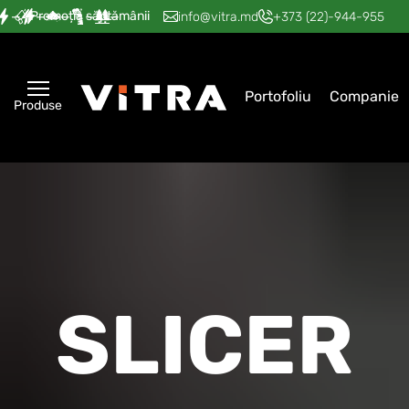
Promoția săptămânii
—
—
—
—
—
info@vitra.md
+373 (22)-944-955
Portofoliu
Companie
Produse
SLICER