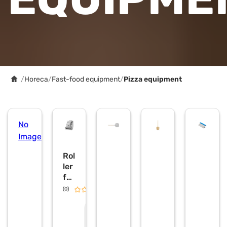
/
Horeca
/
Fast-food equipment
/
Pizza equipment
No
Image
Rol
ler
for
piz
(0)
0.0
za
do
R
e
ug
q