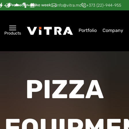
Promotion of the week
—
—
—
—
—
info@vitra.md
+373 (22)-944-955
Portfolio
Company
Products
PIZZA
EQUIPME