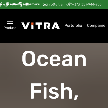
Promoția săptămânii
—
—
—
—
—
info@vitra.md
+373 (22)-944-955
Portofoliu
Companie
Produse
Ocean
Fish,