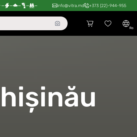
—
—
—
—
—
info@vitra.md
+373 (22)-944-955
ro
Chișinău