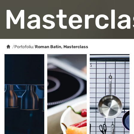
Mastercla
/
Portofoliu
/
Roman Batin, Masterclass