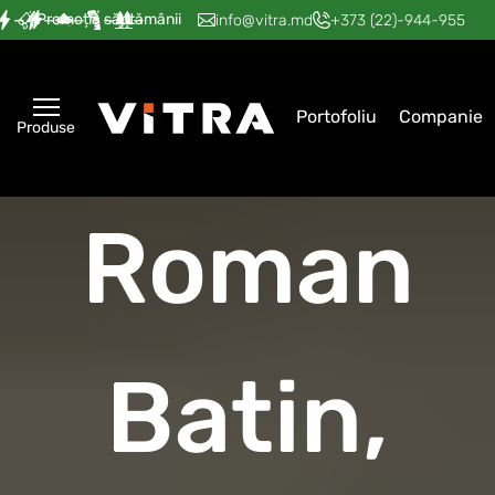
Promoția săptămânii
—
—
—
—
—
info@vitra.md
+373 (22)-944-955
Portofoliu
Companie
Produse
Roman
Batin,