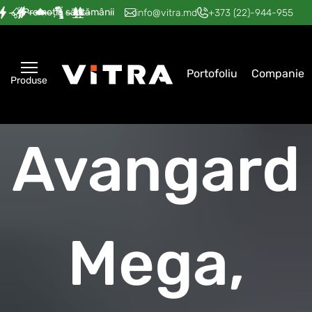
Promoția săptămânii
—
—
—
—
—
info@vitra.md
+373 (22)-944-955
Portofoliu
Companie
Produse
Avangard
Mega,