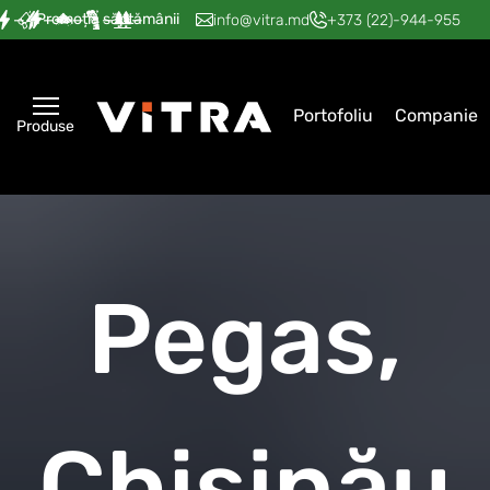
Promoția săptămânii
—
—
—
—
—
info@vitra.md
+373 (22)-944-955
Portofoliu
Companie
Produse
Pegas,
Chișinău