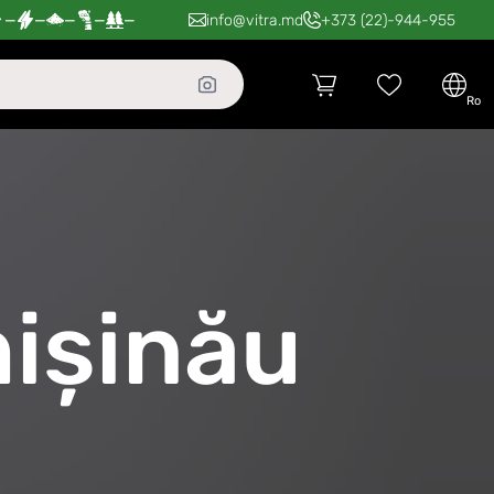
—
—
—
—
—
info@vitra.md
+373 (22)-944-955
ro
ișinău