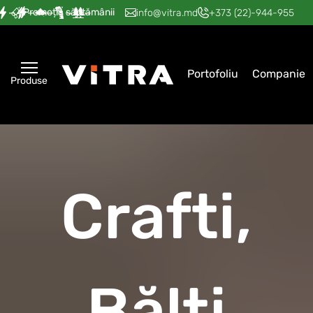
Promoția săptămânii
—
—
—
—
—
info@vitra.md
+373 (22)-944-955
Portofoliu
Companie
Produse
Crafti,
Bălți