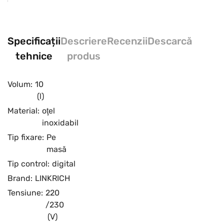
Specificații
Descriere
Recenzii
Descarcă
tehnice
produs
Volum:
10
(l)
Material:
oţel
inoxidabil
Tip fixare:
Pe
masă
Tip control:
digital
Brand:
LINKRICH
Tensiune:
220
/230
(V)