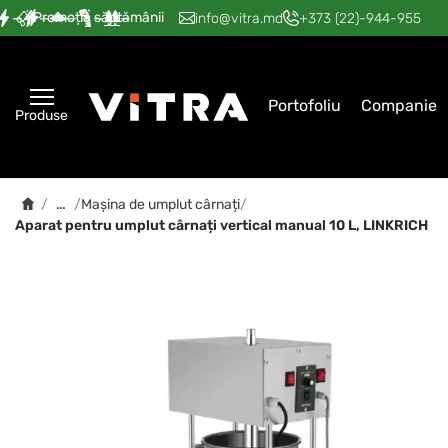
Promoția săptămânii
—
—
—
—
—
info@vitra.md
+373 (22)-944-955
Portofoliu
Companie
Produse
…
/
/
Mașina de umplut cârnați
/
Aparat pentru umplut cârnați vertical manual 10 L, LINKRICH