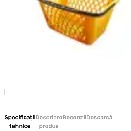
Specificații
Descriere
Recenzii
Descarcă
tehnice
produs