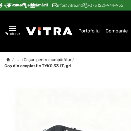
Promoția săptămânii
—
—
—
—
—
info@vitra.md
+373 (22)-944-955
Portofoliu
Companie
Produse
…
/
/
Coșuri pentru cumpărături
/
Coș din ecoplastic TYKO 33 LT, gri