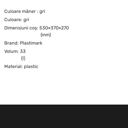
Culoare mâner :
gri
Culoare:
gri
Dimensiuni coș:
530×370×270
(mm)
Brand:
Plastimark
Volum:
33
(l)
Material:
plastic