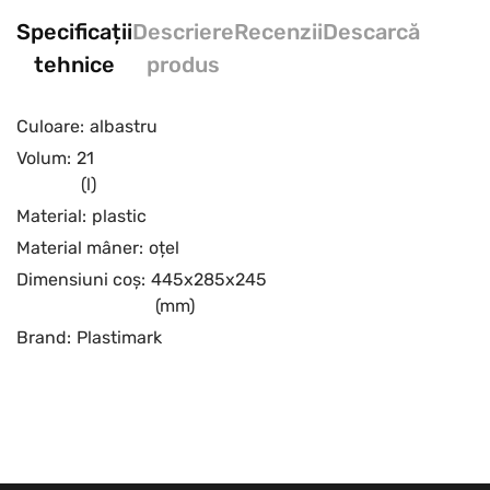
Specificații
Descriere
Recenzii
Descarcă
tehnice
produs
Culoare:
albastru
Volum:
21
(l)
Material:
plastic
Material mâner:
oțel
Dimensiuni coș:
445x285x245
(mm)
Brand:
Plastimark