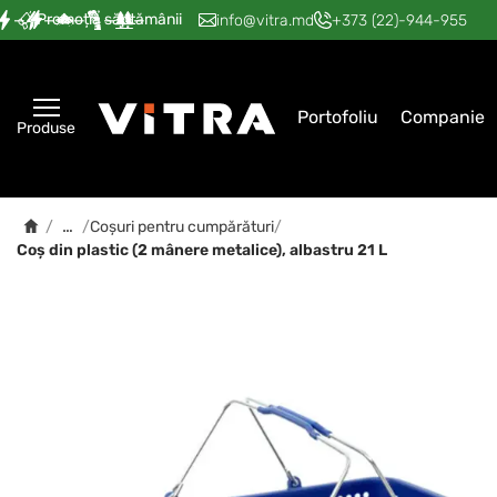
Promoția săptămânii
—
—
—
—
—
info@vitra.md
+373 (22)-944-955
Portofoliu
Companie
Produse
…
/
/
Coșuri pentru cumpărături
/
Coș din plastic (2 mânere metalice), albastru 21 L