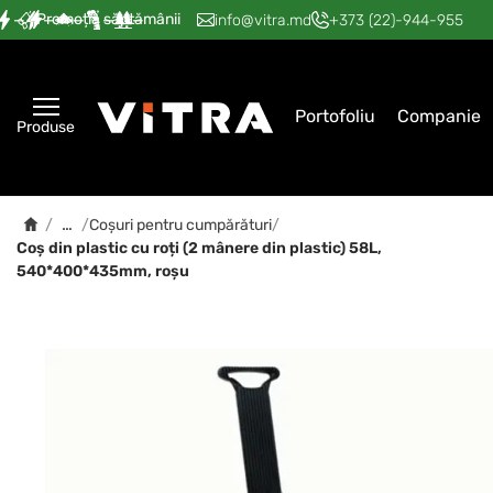
Promoția săptămânii
—
—
—
—
—
info@vitra.md
+373 (22)-944-955
Portofoliu
Companie
Produse
…
/
/
Coșuri pentru cumpărături
/
Coș din plastic cu roți (2 mânere din plastic) 58L,
540*400*435mm, roșu