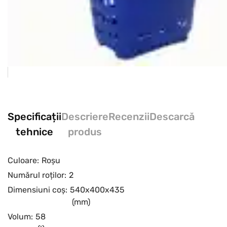
Specificații
Descriere
Recenzii
Descarcă
tehnice
produs
Culoare:
Roșu
Numărul roților:
2
Dimensiuni coș:
540x400x435
(mm)
Volum:
58