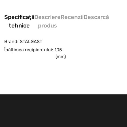
Specificații
Descriere
Recenzii
Descarcă
tehnice
produs
Brand:
STALGAST
Înălțimea recipientului:
105
(mm)