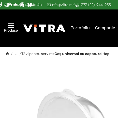
Promoția săptămânii
—
—
—
—
—
info@vitra.md
+373 (22)-944-955
Portofoliu
Companie
Produse
…
/
/
Tăvi pentru servire
/
Coș universal cu capac, rolltop