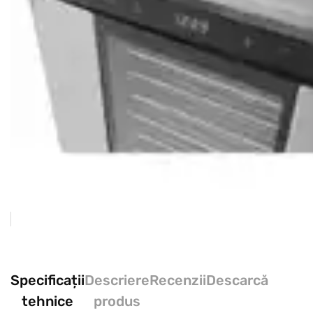
Specificații
Descriere
Recenzii
Descarcă
tehnice
produs