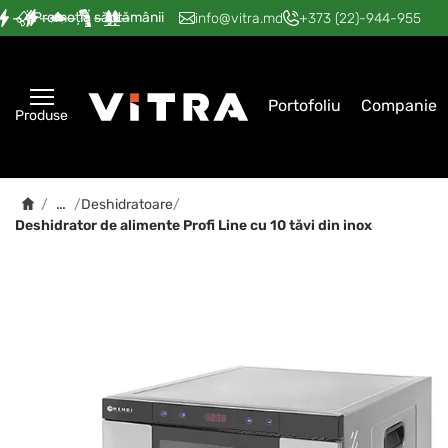
Promoția săptămânii
—
—
—
—
—
info@vitra.md
+373 (22)-944-955
Portofoliu
Companie
Produse
…
/
/
Deshidratoare
/
Deshidrator de alimente Profi Line cu 10 tăvi din inox