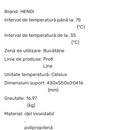
Brand:
HENDI
Interval de temperatură până la:
75
(°C)
Interval de temperatură de la:
35
(°C)
Zonă de utilizare:
Bucătărie
Linie de produse:
Profi
Line
Unitate temperatură:
Celsius
Dimensiuni suport:
430x550x(H)416
(mm)
Greutate:
16.97
(kg)
Material:
oţel inoxidabil
,
polipropilenă