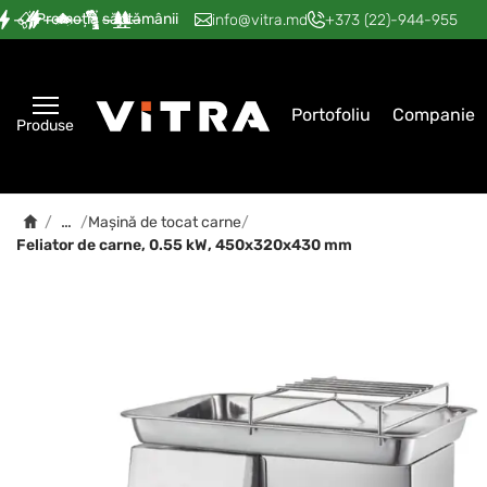
Promoția săptămânii
—
—
—
—
—
info@vitra.md
+373 (22)-944-955
Portofoliu
Companie
Produse
…
/
/
Mașină de tocat carne
/
Feliator de carne, 0.55 kW, 450x320x430 mm