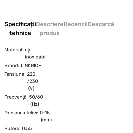
Specificații
Descriere
Recenzii
Descarcă
tehnice
produs
Material:
oţel
inoxidabil
Brand:
LINKRICH
Tensiune:
220
/230
(V)
Frecvenţă:
50/60
(Hz)
Grosimea feliei:
0-15
(mm)
Putere:
0.55