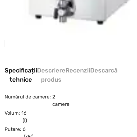
Specificații
Descriere
Recenzii
Descarcă
tehnice
produs
Numărul de camere:
2
camere
Volum:
16
(l)
Putere:
6
(kW)