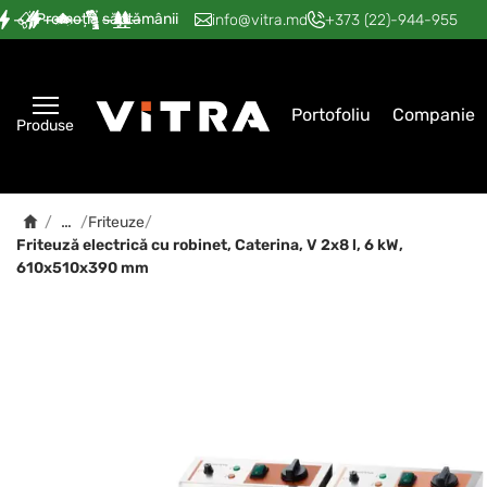
Promoția săptămânii
—
—
—
—
—
info@vitra.md
+373 (22)-944-955
Portofoliu
Companie
Produse
…
/
/
Friteuze
/
Friteuză electrică cu robinet, Caterina, V 2x8 l, 6 kW,
610x510x390 mm