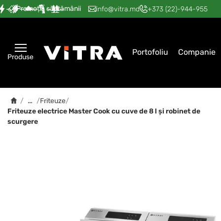
Promoția săptămânii
—
—
—
—
—
info@vitra.md
+373 (22)-944-955
Portofoliu
Companie
Produse
…
/
/
Friteuze
/
Friteuze electrice Master Cook cu cuve de 8 l și robinet de
scurgere