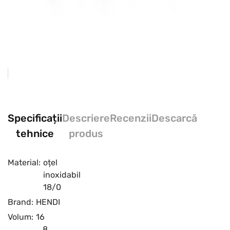
Specificații
Descriere
Recenzii
Descarcă
tehnice
produs
Material:
oțel
inoxidabil
18/0
Brand:
HENDI
Volum:
16
,
8