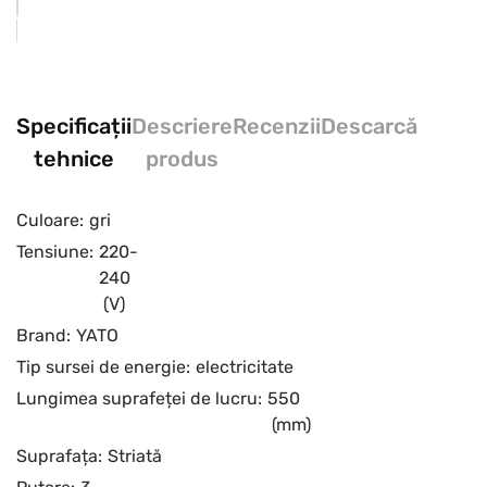
Specificații
Descriere
Recenzii
Descarcă
tehnice
produs
Culoare:
gri
Tensiune:
220-
240
(V)
Brand:
YATO
Tip sursei de energie:
electricitate
Lungimea suprafeței de lucru:
550
(mm)
Suprafața:
Striată