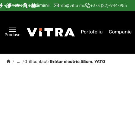
Promoția săptămânii
—
—
—
—
—
info@vitra.md
+373 (22)-944-955
Portofoliu
Companie
Produse
…
/
/
Grill contact
/
Grătar electric 55cm, YATO