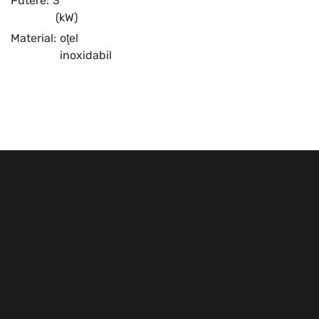
Putere:
3
(kW)
Material:
oţel
inoxidabil