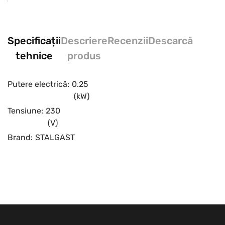
Specificații
Descriere
Recenzii
Descarcă
tehnice
produs
Putere electrică:
0.25
(kW)
Tensiune:
230
(V)
Brand:
STALGAST