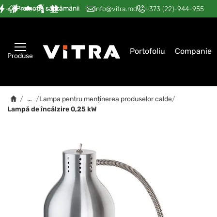
Promoția săptămânii
—
—
—
—
—
info@vitra.md
+373 (22)-944-955
Portofoliu
Companie
Produse
…
/
/
Lampa pentru menținerea produselor calde
/
Lampă de încălzire 0,25 kW