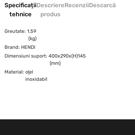
Specificații
Descriere
Recenzii
Descarcă
tehnice
produs
Greutate:
1.59
(kg)
Brand:
HENDI
Dimensiuni suport:
400x290x(H)145
(mm)
Material:
oţel
inoxidabil