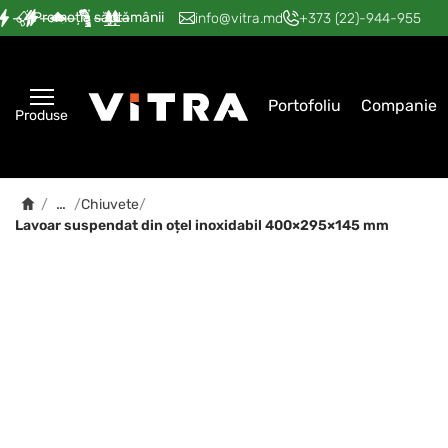
Promoția săptămânii
—
—
—
—
—
info@vitra.md
+373 (22)-944-955
Portofoliu
Companie
Produse
…
/
/
Chiuvete
/
Lavoar suspendat din oțel inoxidabil 400×295×145 mm