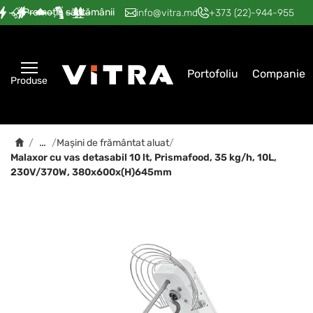
Promoția săptămânii
—
—
—
—
—
info@vitra.md
+373 (22)-944-955
Portofoliu
Companie
Produse
…
/
/
Mașini de frământat aluat
/
Malaxor cu vas detasabil 10 lt, Prismafood, 35 kg/h, 10L,
230V/370W, 380x600x(H)645mm