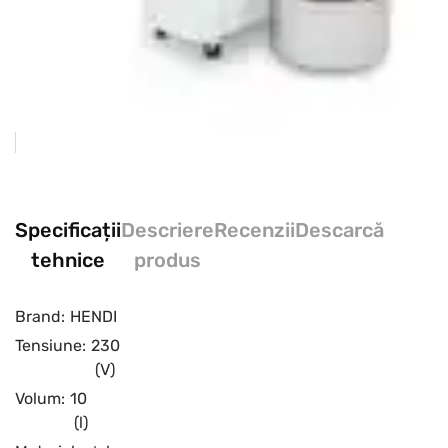
Specificații
Descriere
Recenzii
Descarcă
tehnice
produs
Brand:
HENDI
Tensiune:
230
(V)
Volum:
10
(l)