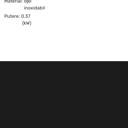
Material:
oţel
inoxidabil
Putere:
0.37
(kW)