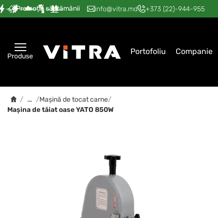
Promoția săptămânii
—
—
—
—
—
info@vitra.md
+373 (22)-944-955
Portofoliu
Companie
Produse
…
/
/
Mașină de tocat carne
/
Mașina de tăiat oase YATO 850W