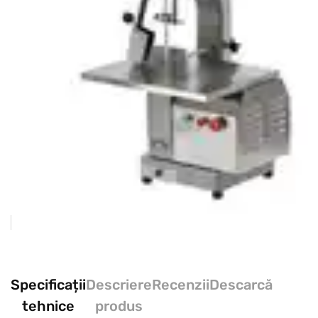
Specificații
Descriere
Recenzii
Descarcă
tehnice
produs