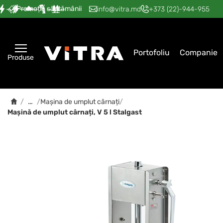
Promoția săptămânii
—
—
—
—
—
info@vitra.md
+373 (22)-944-955
Portofoliu
Companie
Produse
…
/
/
Mașina de umplut cârnați
/
Mașină de umplut cârnați, V 5 l Stalgast