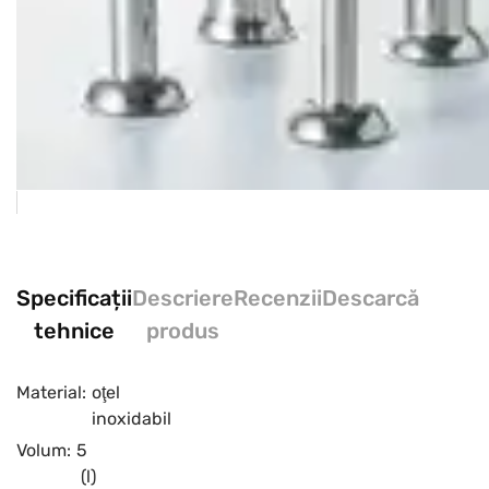
Specificații
Descriere
Recenzii
Descarcă
tehnice
produs
Material:
oţel
inoxidabil
Volum:
5
(l)