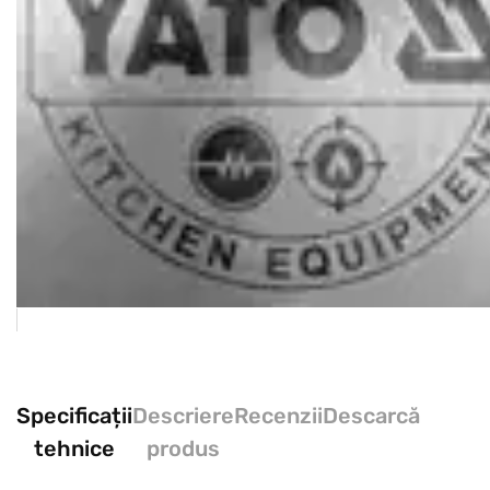
Specificații
Descriere
Recenzii
Descarcă
tehnice
produs