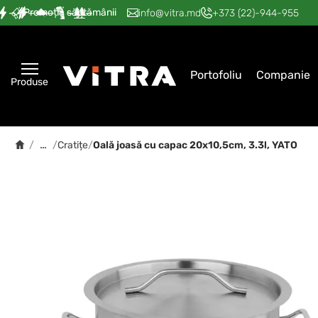
Promoția săptămânii
—
—
—
—
—
info@vitra.md
+373 (22)-944-955
Portofoliu
Companie
Produse
…
/
/
Cratițe
/
Oală joasă cu capac 20x10,5cm, 3.3l, YATO