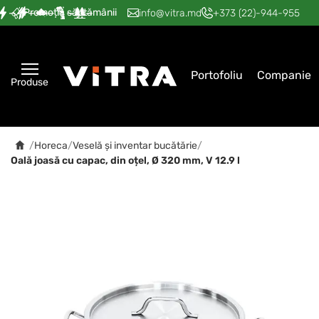
Promoția săptămânii
—
—
—
—
—
info@vitra.md
+373 (22)-944-955
Portofoliu
Companie
Produse
/
Horeca
/
Veselă și inventar bucătărie
/
Oală joasă cu capac, din oțel, Ø 320 mm, V 12.9 l