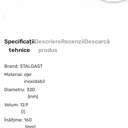
Specificații
Descriere
Recenzii
Descarcă
tehnice
produs
Brand:
STALGAST
Material:
oţel
inoxidabil
Diametru:
320
(mm)
Volum:
12.9
(l)
Înălțime:
160
(mm)