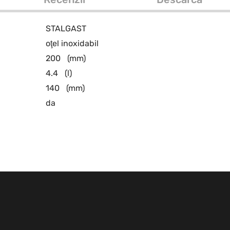
STALGAST
oţel inoxidabil
200
(mm)
4.4
(l)
140
(mm)
da