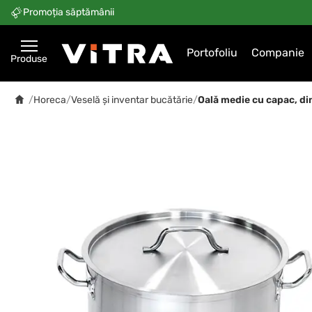
Promoția săptămânii
Portofoliu
Companie
Produse
/
Horeca
/
Veselă și inventar bucătărie
/
Oală medie cu capac, din