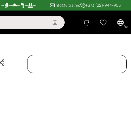
—
—
—
—
—
info@vitra.md
+373 (22)-944-955
ro