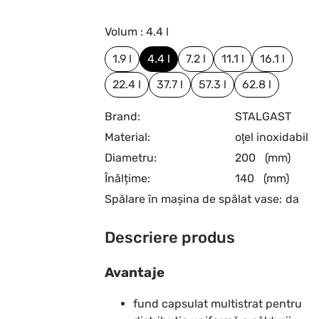
Volum : 4.4 l
1.9 l
4.4 l
7.2 l
11.1 l
16.1 l
22.4 l
37.7 l
57.3 l
62.8 l
Brand:
STALGAST
Material:
oţel inoxidabil
Diametru:
200
(mm)
Înălțime:
140
(mm)
Spălare în mașina de spălat vase:
da
Descriere produs
Avantaje
fund capsulat multistrat pentru