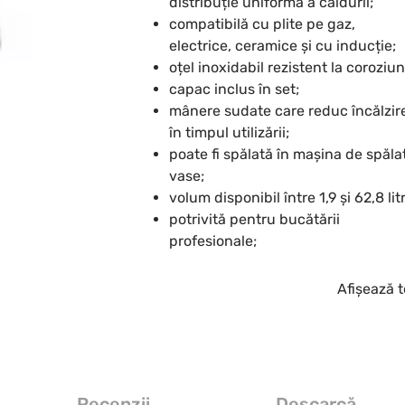
distribuție uniformă a căldurii;
compatibilă cu plite pe gaz,
electrice, ceramice și cu inducție;
oțel inoxidabil rezistent la coroziun
capac inclus în set;
mânere sudate care reduc încălzir
în timpul utilizării;
poate fi spălată în mașina de spăla
vase;
volum disponibil între 1,9 și 62,8 litr
potrivită pentru bucătării
profesionale;
Afișează t
Recenzii
Descarcă