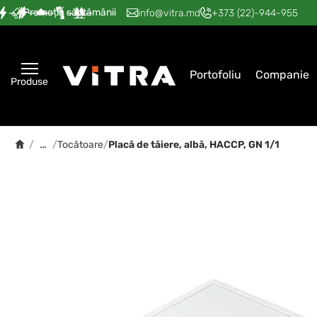
Promoția săptămânii
—
—
—
—
—
info@vitra.md
+373 (22)-944-955
Portofoliu
Companie
Produse
…
/
/
Tocătoare
/
Placă de tăiere, albă, HACCP, GN 1/1