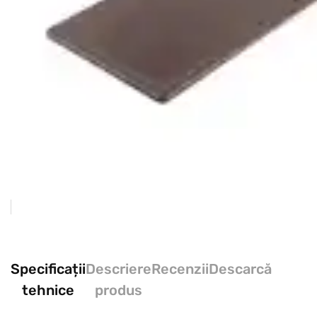
Specificații
Descriere
Recenzii
Descarcă
tehnice
produs