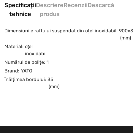
Specificații
Descriere
Recenzii
Descarcă
tehnice
produs
Dimensiunile raftului suspendat din oțel inoxidabil:
900x
(mm)
Material:
oţel
inoxidabil
Numărul de polițe:
1
Brand:
YATO
Înălțimea bordului:
35
(mm)