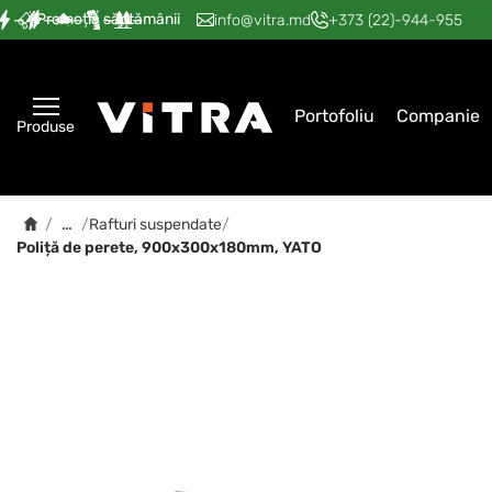
Promoția săptămânii
—
—
—
—
—
info@vitra.md
+373 (22)-944-955
Portofoliu
Companie
Produse
…
/
/
Rafturi suspendate
/
Poliță de perete, 900x300x180mm, YATO