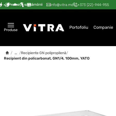
Promoția săptămânii
—
—
—
—
—
info@vitra.md
+373 (22)-944-955
Portofoliu
Companie
Produse
…
/
/
Recipiente GN polipropilenă
/
Recipient din policarbonat, GN1/4, 100mm, YATO