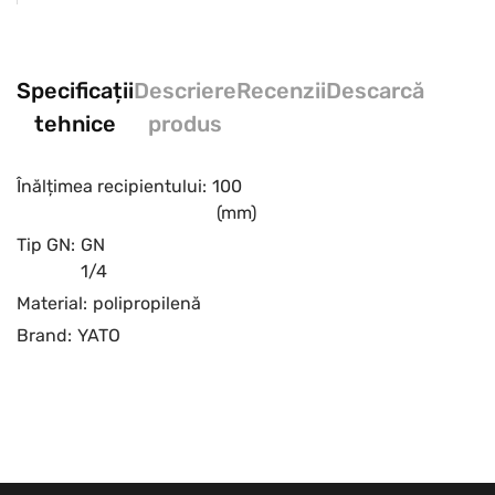
Specificații
Descriere
Recenzii
Descarcă
tehnice
produs
Înălțimea recipientului:
100
(mm)
Tip GN:
GN
1/4
Material:
polipropilenă
Brand:
YATO